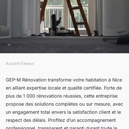
Accueil
›
Travaux
TRAVAUX
Rénovez votre chez-vous à
GEP-M Rénovation transforme votre habitation à Nice
en alliant expertise locale et qualité certifiée. Forte de
nice avec gep-m rénovation
plus de 1 000 rénovations réussies, cette entreprise
propose des solutions complètes ou sur mesure, avec
Robin
•
1 septembre 2025
•
5 min de lecture
un engagement total envers la satisfaction client et le
respect des délais. Profitez d’un accompagnement
professionnel, transparent et garanti durant toute la