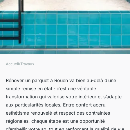
Accueil
›
Travaux
TRAVAUX
Rénover votre parquet à rouen
Rénover un parquet à Rouen va bien au-delà d’une
simple remise en état : c’est une véritable
: transformez votre sol
transformation qui valorise votre intérieur et s’adapte
aux particularités locales. Entre confort accru,
Robin
•
17 octobre 2025
•
8 min de lecture
esthétisme renouvelé et respect des contraintes
régionales, chaque étape est une opportunité
d’embellir votre sol tout en renforçant la qualité de vie