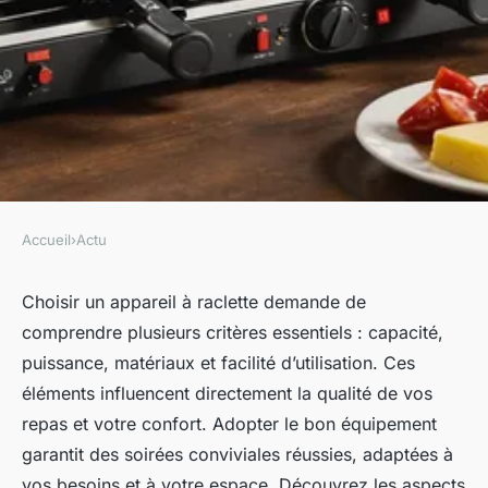
Accueil
›
Actu
ACTU
Les éléments clés pour choisir
Choisir un appareil à raclette demande de
comprendre plusieurs critères essentiels : capacité,
un appareil à raclette idéal
puissance, matériaux et facilité d’utilisation. Ces
éléments influencent directement la qualité de vos
Robin
•
2 août 2025
•
10 min de lecture
repas et votre confort. Adopter le bon équipement
garantit des soirées conviviales réussies, adaptées à
vos besoins et à votre espace. Découvrez les aspects