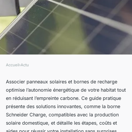
Accueil
›
Actu
ACTU
Installation solaire et bornes
Associer panneaux solaires et bornes de recharge
optimise l’autonomie énergétique de votre habitat tout
de recharge : guide pratique
en réduisant l’empreinte carbone. Ce guide pratique
présente des solutions innovantes, comme la borne
Robin
•
6 août 2025
•
7 min de lecture
Schneider Charge, compatibles avec la production
solaire domestique, et détaille les étapes, coûts et
aides pour réussir votre installation sans surprises.