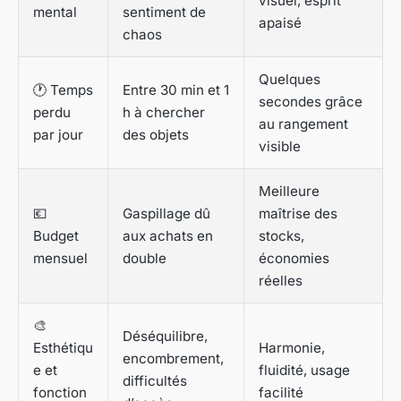
visuel, esprit
mental
sentiment de
apaisé
chaos
Quelques
🕐 Temps
Entre 30 min et 1
secondes grâce
perdu
h à chercher
au rangement
par jour
des objets
visible
Meilleure
💶
Gaspillage dû
maîtrise des
Budget
aux achats en
stocks,
mensuel
double
économies
réelles
🎨
Déséquilibre,
Esthétiqu
Harmonie,
encombrement,
e et
fluidité, usage
difficultés
fonction
facilité