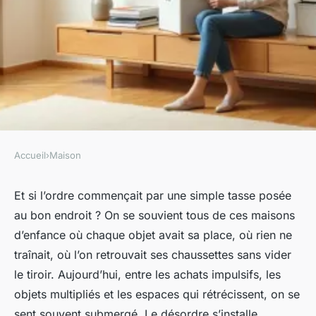
Accueil
›
Maison
MAISON
Comment un organisateur
Et si l’ordre commençait par une simple tasse posée
au bon endroit ? On se souvient tous de ces maisons
peut transformer votre espace
d’enfance où chaque objet avait sa place, où rien ne
de vie
traînait, où l’on retrouvait ses chaussettes sans vider
le tiroir. Aujourd’hui, entre les achats impulsifs, les
Aubine
•
20/04/2026 11:18
•
13 min de lecture
objets multipliés et les espaces qui rétrécissent, on se
sent souvent submergé. Le désordre s’installe,