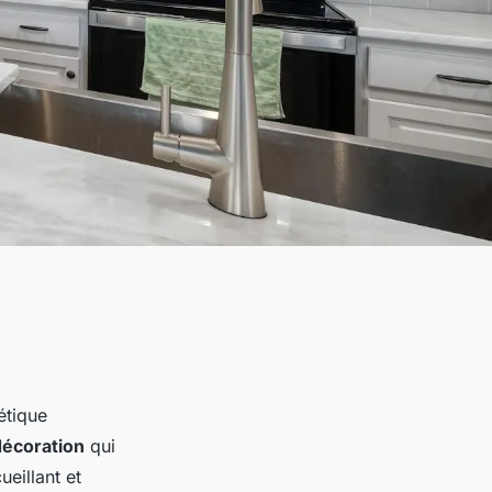
étique
décoration
qui
eillant et