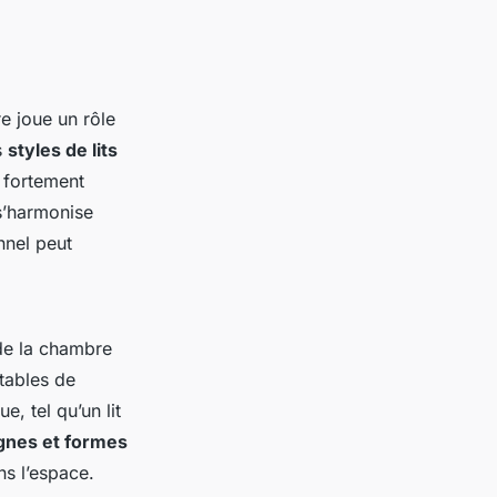
e joue un rôle
s
styles de lits
t fortement
s’harmonise
nnel peut
e la chambre
 tables de
e, tel qu’un lit
ignes et formes
ns l’espace.