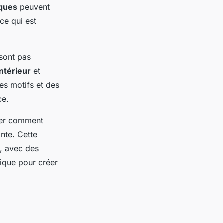
iques
peuvent
 ce qui est
sont pas
ntérieur
et
des motifs et des
ce.
érer comment
nte. Cette
n, avec des
tique pour créer