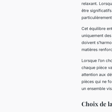
Robin
•
27 janvier 2025
•
5 min de lecture
relaxant. Lorsq
être significati
particulièremen
Cet équilibre en
uniquement des o
doivent s’harmon
matières renforc
Lorsque l’on cho
chaque pièce va
attention aux dé
pièces qui ne f
un ensemble vis
Choix de la