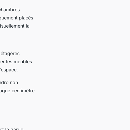
 chambres
iquement placés
isuellement la
 étagères
cer les meubles
l’espace.
ndre non
haque centimètre
et le garde