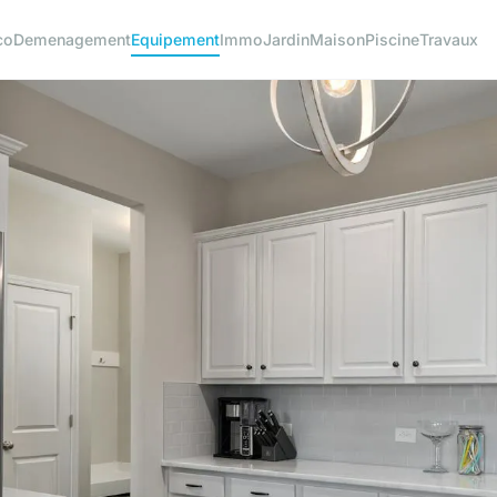
co
Demenagement
Equipement
Immo
Jardin
Maison
Piscine
Travaux