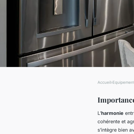
Accueil
›
Equipemen
EQUIPEMENT
Les lits et la décora
Importance
L’
harmonie
entr
harmoniser ?
cohérente et a
s’intègre bien a