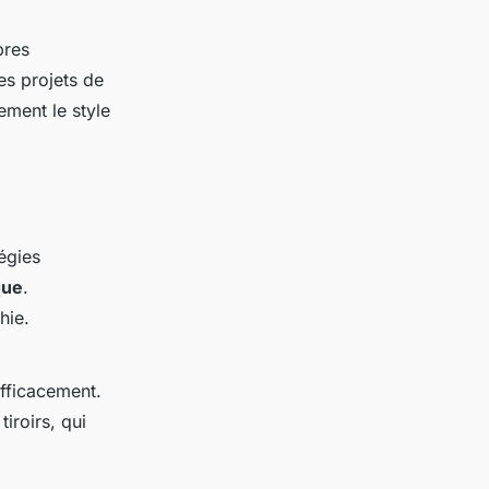
res
es projets de
ement le style
égies
que
.
hie.
efficacement.
iroirs, qui