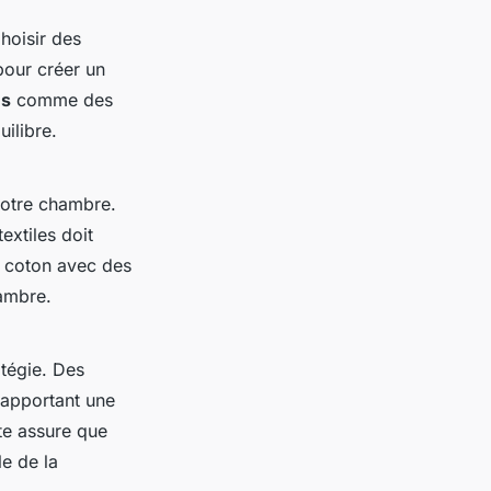
hoisir des
 pour créer un
es
comme des
ilibre.
 votre chambre.
extiles doit
 coton avec des
hambre.
atégie. Des
 apportant une
nte assure que
le de la