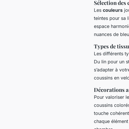
Sélection des 
Les
couleurs
jo
teintes pour sa 
espace harmonie
nuances de bleu 
Types de tiss
Les différents 
Du lin pour un s
s’adapter à votr
coussins en velo
Décorations a
Pour valoriser le
coussins coloré
touche cohéren
chaque élément s