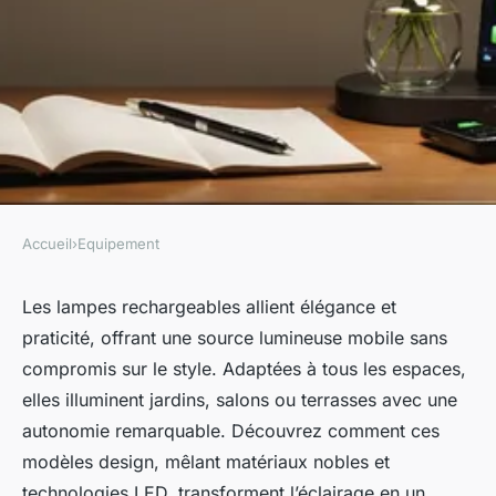
Accueil
›
Equipement
EQUIPEMENT
Lampe rechargeable :
Les lampes rechargeables allient élégance et
praticité, offrant une source lumineuse mobile sans
illuminez vos espaces avec
compromis sur le style. Adaptées à tous les espaces,
style et flexibilité
elles illuminent jardins, salons ou terrasses avec une
autonomie remarquable. Découvrez comment ces
Robin
•
16 août 2025
•
4 min de lecture
modèles design, mêlant matériaux nobles et
technologies LED, transforment l’éclairage en un