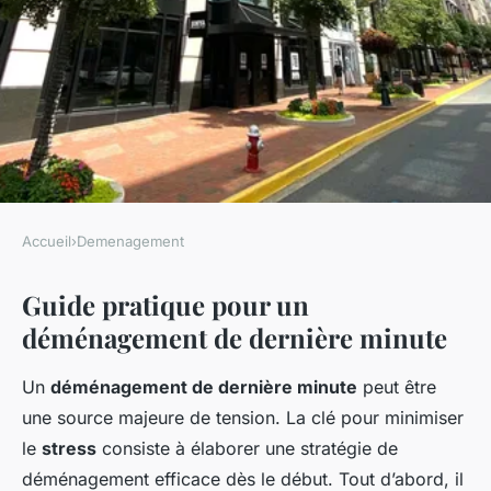
Accueil
›
Demenagement
DEMENAGEMENT
Guide pratique pour un
Comment gérer un
déménagement de dernière minute
déménagement complet en
dernière minute
Un
déménagement de dernière minute
peut être
une source majeure de tension. La clé pour minimiser
Robin
•
28 janvier 2025
•
7 min de lecture
le
stress
consiste à élaborer une stratégie de
déménagement efficace dès le début. Tout d’abord, il